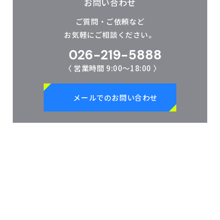
お問い合わせ
ご質問・ご依頼など
お気軽にご相談ください。
026-219-5888
〈 営業時間 9:00～18:00 〉
メールでのお問い合わせ
株式会社 日翔通商は、2001年(平成13年)の創業以来、｢誠実にシ
ンプルに考え、行動する｣をモットーとして、お客様に信頼され
る企業、地域社会に貢献する企業となることを願い、活動してま
いりました。